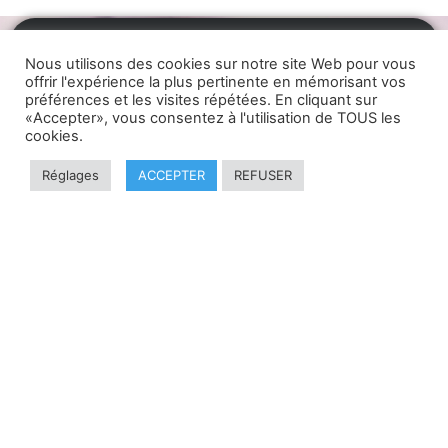
Château Sainte Anne 1540 route de Saint
Nous utilisons des cookies sur notre site Web pour vous
Anne 42130 Marcilly le Châtel
offrir l'expérience la plus pertinente en mémorisant vos
préférences et les visites répétées. En cliquant sur
04 77 97 59 14
«Accepter», vous consentez à l'utilisation de TOUS les
06 62 12 94 30
cookies.
Réglages
ACCEPTER
REFUSER
Pour toute question
Nous contacter