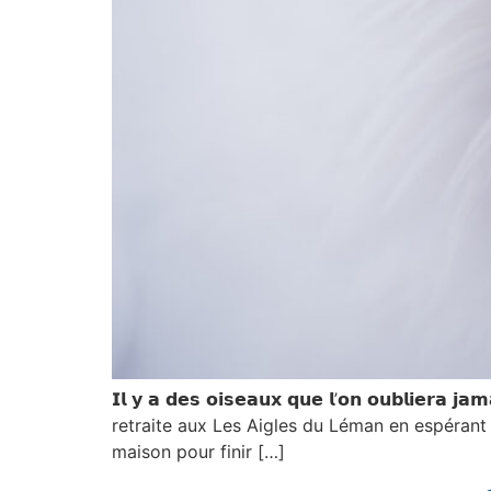
𝗜𝗹 𝘆 𝗮 𝗱𝗲𝘀 𝗼𝗶𝘀𝗲𝗮𝘂𝘅 𝗾𝘂𝗲 𝗹’𝗼𝗻 𝗼𝘂𝗯
retraite aux Les Aigles du Léman en espérant u
maison pour finir […]