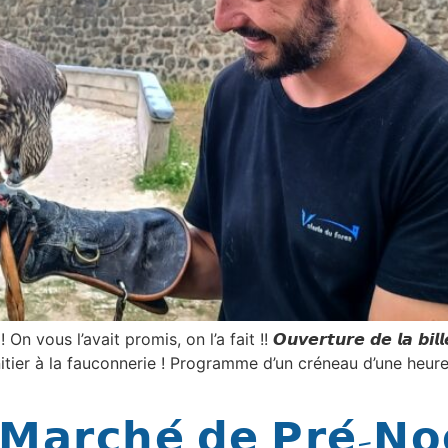
𝕖𝕒𝕦𝕩 ! On vous l’avait promis, on l’a fait !! 𝙊𝙪𝙫𝙚𝙧𝙩𝙪𝙧𝙚 𝙙𝙚 𝙡𝙖 𝙗𝙞
ier à la fauconnerie ! Programme d’un créneau d’une heure, d
𝗮𝗿𝗰𝗵𝗲́ 𝗱𝗲 𝗣𝗿𝗲́-𝗡𝗼𝗲̈