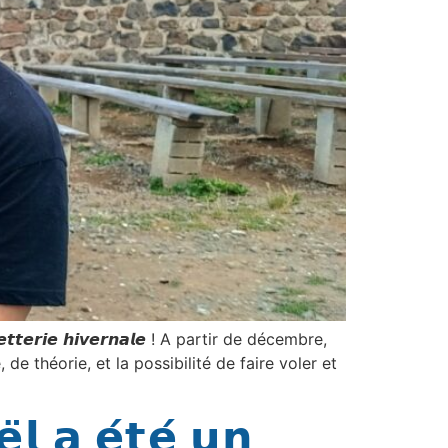
𝙡𝙡𝙚𝙩𝙩𝙚𝙧𝙞𝙚 𝙝𝙞𝙫𝙚𝙧𝙣𝙖𝙡𝙚 ! A partir de décembre,
e théorie, et la possibilité de faire voler et
𝗹 𝗮 𝗲́𝘁𝗲́ 𝘂𝗻