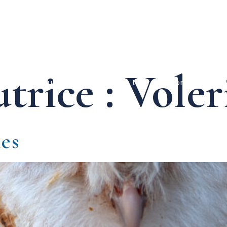
trice :
Voler
es
Groupes
Horaires, tarifs et contact
La
ies