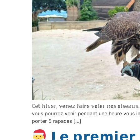
ℂ𝕖𝕥 𝕙𝕚𝕧𝕖𝕣, 𝕧𝕖𝕟𝕖𝕫 𝕗𝕒𝕚𝕣𝕖 𝕧𝕠𝕝𝕖𝕣 𝕟𝕠𝕤 𝕠𝕚𝕤
vous pourrez venir pendant une heure vous init
porter 5 rapaces […]
𝗟𝗲 𝗽𝗿𝗲𝗺𝗶𝗲𝗿 