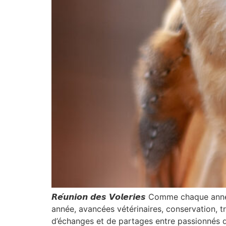
𝙍𝙚́𝙪𝙣𝙞𝙤𝙣 𝙙𝙚𝙨 𝙑𝙤𝙡𝙚𝙧𝙞𝙚𝙨 Comme cha
année, avancées vétérinaires, conservation, t
d’échanges et de partages entre passionnés