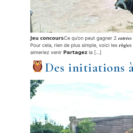
𝗝𝗲𝘂 𝗰𝗼𝗻𝗰𝗼𝘂𝗿𝘀Ce qu’on peut gagner 2 𝒆𝒏𝒕𝒓𝒆́
Pour cela, rien de plus simple, voici les 𝐫è𝐠l𝐞
aimeriez venir 𝗣𝗮𝗿𝘁𝗮𝗴𝗲𝘇 la […]
Des initiations 