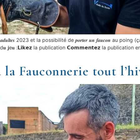
𝒔 𝒂𝒅𝒖𝒍𝒕𝒆𝒔 2023 et la possibilité de 𝒑𝒐𝒓𝒕𝒆𝒓 𝒖𝒏 𝒇𝒂𝒖𝒄𝒐𝒏 
s d𝐮 𝐣e𝐮 :𝗟𝗶𝗸𝗲𝘇 la publication 𝗖𝗼𝗺𝗺𝗲𝗻𝘁𝗲𝘇 la publi
à la Fauconnerie tout l’hi