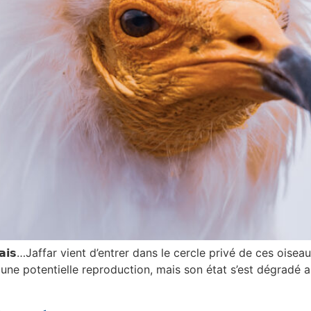
𝗶𝗲𝗿𝗮 𝗷𝗮𝗺𝗮𝗶𝘀…Jaffar vient d’entrer dans le cercle privé de ces
ne potentielle reproduction, mais son état s’est dégradé a 