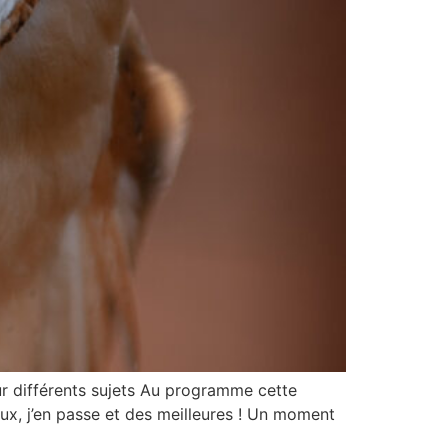
er sur différents sujets Au programme cette
ux, j’en passe et des meilleures ! Un moment