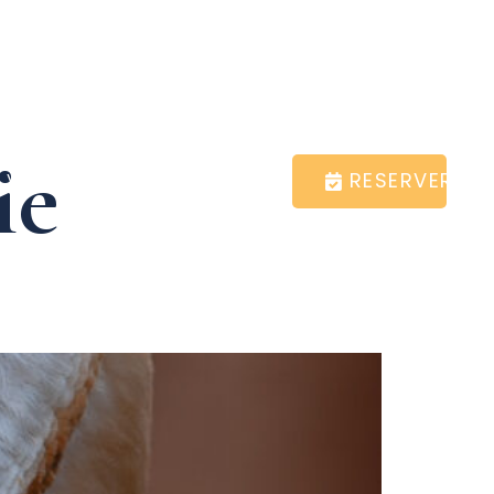
ie
RESERVER
 Volerie du Forez